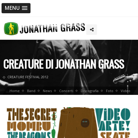
MENU
CREATURE DI JONATHAN GRASS
CREATURE FESTIVAL 2012
Home
Band
News
Concerti
Discografia
Foto
Video